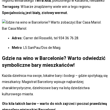
regionu winiarskiego
Terra Alta
, położonego w Katalonii, niedaleko
Terragony.
W barze znajdziemy wiele win a tego regionu.
Specjalnością jest biały, ziołowy wermut.
Bar Casa Mariol.
Adres:
Carrer del Rosselló, tel 934 36 76 28.
Metro
: L5 SanPau/Dos de Maig.
Gdzie na wino w Barcelonie? Warto odwiedzić
symboliczne bary mieszkańców!
Każda dzielnica ma swoje, lokalne bary i bodegi – gdzie spotykają się
mieszkańcy. Magistrat Barcelony wpisuje najbardziej
charakterystyczne, dzielnicowe bary na listę dziedzictwa
kulturowego miasta.
Oto kila takich barów – warto do nich zajrzeć i poczuć prawdziwą
atmosferę winiarskiej Barcelony
!