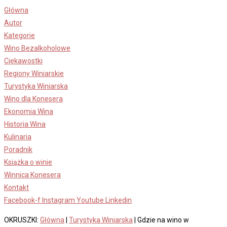
Skip
Główna
to
Autor
content
Kategorie
Wino Bezalkoholowe
Ciekawostki
Regiony Winiarskie
Turystyka Winiarska
Wino dla Konesera
Ekonomia Wina
Historia Wina
Kulinaria
Poradnik
Książka o winie
Winnica Konesera
Kontakt
Facebook-f
Instagram
Youtube
Linkedin
OKRUSZKI:
Główna
|
Turystyka Winiarska
|
Gdzie na wino w