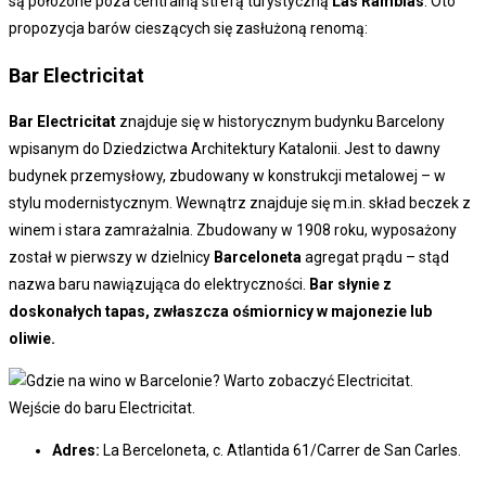
są położone poza centralną strefą turystyczną
Las Ramblas
. Oto
propozycja barów cieszących się zasłużoną renomą:
Bar Electricitat
Bar Electricitat
znajduje się w historycznym budynku Barcelony
wpisanym do Dziedzictwa Architektury Katalonii. Jest to dawny
budynek przemysłowy, zbudowany w konstrukcji metalowej – w
stylu modernistycznym. Wewnątrz znajduje się m.in. skład beczek z
winem i stara zamrażalnia. Zbudowany w 1908 roku, wyposażony
został w pierwszy w dzielnicy
Barceloneta
agregat prądu – stąd
nazwa baru nawiązująca do elektryczności.
Bar słynie z
doskonałych tapas, zwłaszcza ośmiornicy w majonezie lub
oliwie.
Wejście do baru Electricitat.
Adres:
La Berceloneta, c. Atlantida 61/Carrer de San Carles.