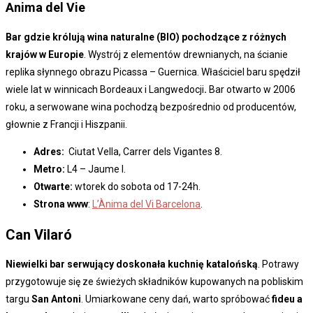
Anima del Vie
Bar gdzie królują wina naturalne (BIO) pochodzące z różnych
krajów w Europie
. Wystrój z elementów drewnianych, na ścianie
replika słynnego obrazu Picassa – Guernica. Właściciel baru spędził
wiele lat w winnicach Bordeaux i Langwedocji
.
Bar otwarto w 2006
roku, a serwowane wina pochodzą bezpośrednio od producentów,
głownie z Francji i Hiszpanii.
Adres:
Ciutat Vella, Carrer dels Vigantes 8.
Metro:
L4 – Jaume I.
Otwarte:
wtorek do sobota od 17-24h.
Strona www
:
L’Ànima del Vi Barcelona
.
Can Vilaró
Niewielki bar serwujący doskonała kuchnię katalońską
. Potrawy
przygotowuje się ze świeżych składników kupowanych na pobliskim
targu
San Antoni
. Umiarkowane ceny dań, warto spróbować
fideu a