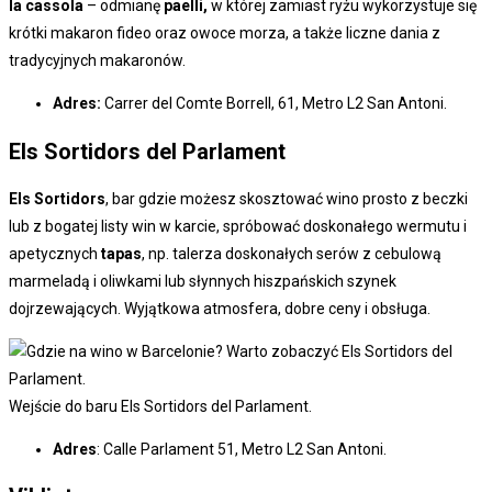
la cassola
– odmianę
paelli,
w której zamiast ryżu wykorzystuje się
krótki makaron fideo oraz owoce morza, a także liczne dania z
tradycyjnych makaronów.
Adres:
Carrer del Comte Borrell, 61, Metro L2 San Antoni.
Els Sortidors del Parlament
Els Sortidors
, bar gdzie możesz skosztować wino prosto z beczki
lub z bogatej listy win w karcie, spróbować doskonałego wermutu i
apetycznych
tapas
, np. talerza doskonałych serów z cebulową
marmeladą i oliwkami lub słynnych hiszpańskich szynek
dojrzewających. Wyjątkowa atmosfera, dobre ceny i obsługa.
Wejście do baru Els Sortidors del Parlament.
Adres
: Calle Parlament 51, Metro L2 San Antoni.