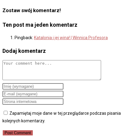
Zostaw swój komentarz!
Ten post ma jeden komentarz
Pingback:
Katalonia i jej wina! | Winnica Profesora
Dodaj komentarz
Comment
Enter
your
Enter
name
your
Enter
or
email
your
Zapamiętaj moje dane w tej przeglądarce podczas pisania
username
address
website
kolejnych komentarzy.
to
to
URL
comment
comment
(optional)