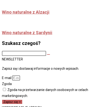
Wino naturalne z Alzacji
Wino naturalne z Sardynii
Szukasz czegoś?
Search
this
NEWSLETTER
site
Zapisz się i dostawaj informacje o nowych wpisach.
E-mail
Zgoda
Zgoda na przetwarzanie danych osobowych w celach
marketingowych.
Zapisz się >