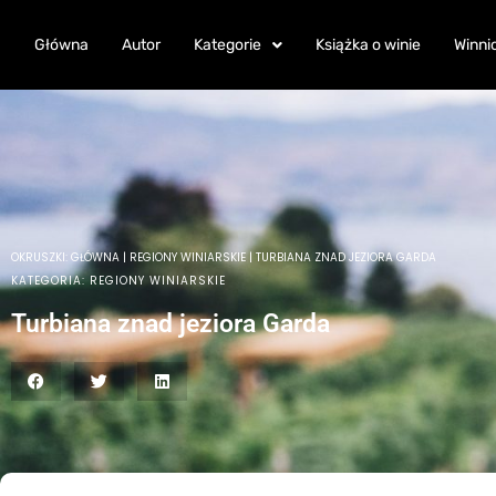
Główna
Autor
Kategorie
Książka o winie
Winni
OKRUSZKI:
GŁÓWNA
|
REGIONY WINIARSKIE
|
TURBIANA ZNAD JEZIORA GARDA
KATEGORIA:
REGIONY WINIARSKIE
Turbiana znad jeziora Garda