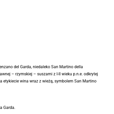
nzano del Garda, niedaleko San Martino della
nej – rzymskiej – suszarni z I-II wieku p.n.e. odkrytej
na etykiecie wina wraz z wieżą, symbolem San Martino
ra Garda.