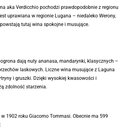
ana aka Verdicchio pochodzi prawdopodobnie z regionu
est uprawiana w regionie Lugana – niedaleko Werony,
owstają tutaj wina spokojne i musujące.
nogrona dają nuty ananasa, mandarynki, klasycznych –
e orzechów laskowych. Liczne wina musujące z Laguna
cytryny i gruszki. Dzięki wysokiej kwasowości i
ą zdolność starzenia.
żył w 1902 roku Giacomo Tommasi. Obecnie ma 599
: