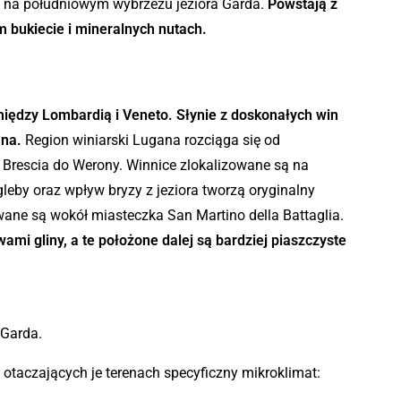
m na południowym wybrzeżu jeziora Garda.
Powstają z
 bukiecie i mineralnych nutach.
między Lombardią i Veneto. Słynie z doskonałych win
ana.
Region winiarski Lugana rozciąga się od
 Brescia do Werony. Winnice zlokalizowane są na
leby oraz wpływ bryzy z jeziora tworzą oryginalny
wane są wokół miasteczka San Martino della Battaglia.
ami gliny, a te położone dalej są bardziej piaszczyste
 Garda.
otaczających je terenach specyficzny mikroklimat: