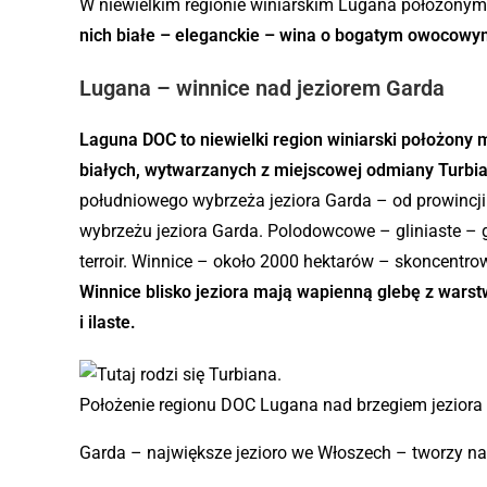
W niewielkim regionie winiarskim Lugana położony
nich białe – eleganckie – wina o bogatym owocowym
Lugana – winnice nad jeziorem Garda
Laguna DOC to niewielki region winiarski położony 
białych, wytwarzanych z miejscowej odmiany Turbi
południowego wybrzeża jeziora Garda – od prowincji
wybrzeżu jeziora Garda. Polodowcowe – gliniaste – g
terroir. Winnice – około 2000 hektarów – skoncentro
Winnice blisko jeziora mają wapienną glebę z warstw
i ilaste.
Położenie regionu DOC Lugana nad brzegiem jeziora
Garda – największe jezioro we Włoszech – tworzy na 