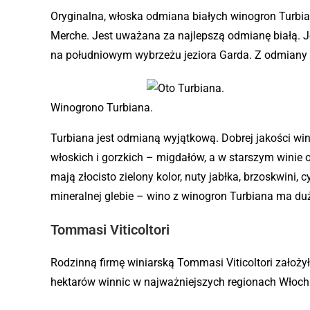
Oryginalna, włoska odmiana białych winogron Turbi
Merche. Jest uważana za najlepszą odmianę białą. J
na południowym wybrzeżu jeziora Garda. Z odmiany p
Winogrono Turbiana.
Turbiana jest odmianą wyjątkową. Dobrej jakości wi
włoskich i gorzkich – migdałów, a w starszym wini
mają złocisto zielony kolor, nuty jabłka, brzoskwini, 
mineralnej glebie – wino z winogron Turbiana ma duż
Tommasi Viticoltori
Rodzinną firmę winiarską Tommasi Viticoltori zało
hektarów winnic w najważniejszych regionach Włoch