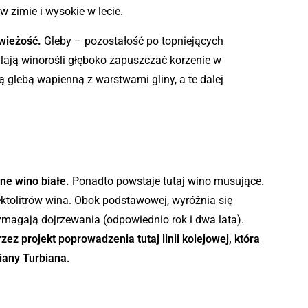
w zimie i wysokie w lecie.
wieżość.
Gleby – pozostałość po topniejących
ają winorośli głęboko zapuszczać korzenie w
ą glebą wapienną z warstwami gliny, a te dalej
e wino białe.
Ponadto powstaje tutaj wino musujące.
ktolitrów wina. Obok podstawowej, wyróżnia się
 wymagają dojrzewania (odpowiednio rok i dwa lata).
ez projekt poprowadzenia tutaj linii kolejowej, która
iany Turbiana.