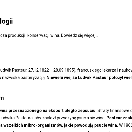
logii
za produkcji i konserwacji wina. Dowiedz się więcej...
(Ludwik Pasteur, 27.12.1822 – 28.09.1895), francuskiego lekarza i nau
go nazwiska pasteryzacją.
Niewielu wie, że Ludwik Pasteur położył wie
om
ów wina przeznaczonego na eksport uległo zepsuciu.
Straty finansowe o
 Ludwika Pasteura, aby znalazł przyczynę psucia się wina.
Pasteur znal
ia wszelkich mikro-organizmów, jakie powodują psucie wina.
W 1866