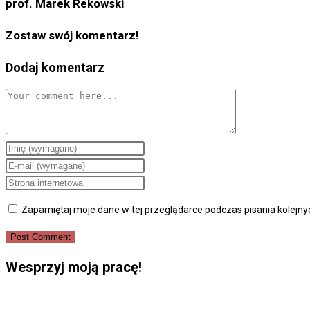
prof. Marek Rekowski
Zostaw swój komentarz!
Dodaj komentarz
Comment
Enter
your
Enter
name
your
Enter
or
email
your
Zapamiętaj moje dane w tej przeglądarce podczas pisania kolejn
username
address
website
to
to
URL
comment
comment
(optional)
Wesprzyj moją pracę!