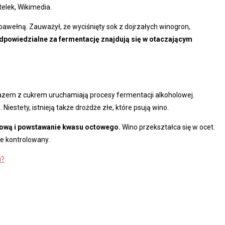
telek, Wikimedia.
 bawełną. Zauważył, że wyciśnięty sok z dojrzałych winogron,
dpowiedzialne za fermentację znajdują się w otaczającym
razem z cukrem uruchamiają procesy fermentacji alkoholowej.
estety, istnieją także drożdże złe, które psują wino.
ctową i powstawanie kwasu octowego.
Wino przekształca się w ocet.
le kontrolowany.
i?