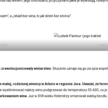
ia nad winem: jego chorobami, przyczynami jakie je wywołują, nowymi 
wym”, a „obiad bez wina, to jak dzień bez słońca”.
media.
Ludwik 
 zrewolucjonizowały winiarstwo
. Słusznie uznaje się go za ojca wspó
 małej, rodzinnej winnicy w Arbois w regionie Jura. Uważał, że fer
je wyeliminować należy wino podgrzewać do temperatury 55-60C, co j
iarkowaniem wina
. Już w XVII wieku Holendrzy smarowali siarką beczki,