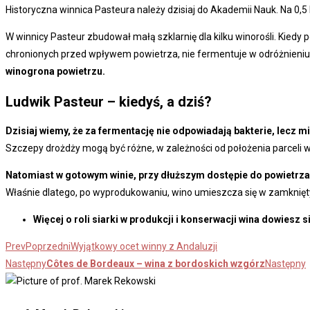
Historyczna winnica Pasteura należy dzisiaj do Akademii Nauk. Na 0,5
W winnicy Pasteur zbudował małą szklarnię dla kilku winorośli. Kiedy 
chronionych przed wpływem powietrza, nie fermentuje w odróżnieniu 
winogrona powietrzu.
Ludwik Pasteur – kiedyś, a dziś?
Dzisiaj wiemy, że za fermentację nie odpowiadają bakterie, lecz m
Szczepy drożdży mogą być różne, w zależności od położenia parceli win
Natomiast w gotowym winie, przy dłuższym dostępie do powietrza,
Właśnie dlatego, po wyprodukowaniu, wino umieszcza się w zamkniętych
Więcej o roli siarki w produkcji i konserwacji wina dowiesz s
Prev
Poprzedni
Wyjątkowy ocet winny z Andaluzji
Następny
Côtes de Bordeaux – wina z bordoskich wzgórz
Następny