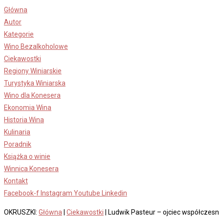
Skip
Główna
to
Autor
content
Kategorie
Wino Bezalkoholowe
Ciekawostki
Regiony Winiarskie
Turystyka Winiarska
Wino dla Konesera
Ekonomia Wina
Historia Wina
Kulinaria
Poradnik
Książka o winie
Winnica Konesera
Kontakt
Facebook-f
Instagram
Youtube
Linkedin
OKRUSZKI:
Główna
|
Ciekawostki
|
Ludwik Pasteur – ojciec współczesne