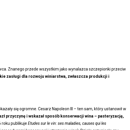
kowca. Znanego przede wszystkim jako wynalazca szczepionki przeciw
lkie zasługi dla rozwoju winiarstwa, zwłaszcza produkcji i
kazały się ogromne. Cesarz Napoleon III – ten sam, który ustanowił w
azł przyczynę i wskazał sposób konserwacji wina – pasteryzację,
 roku publikuje
Etudes sur le vin: ses maladies, causes qui les