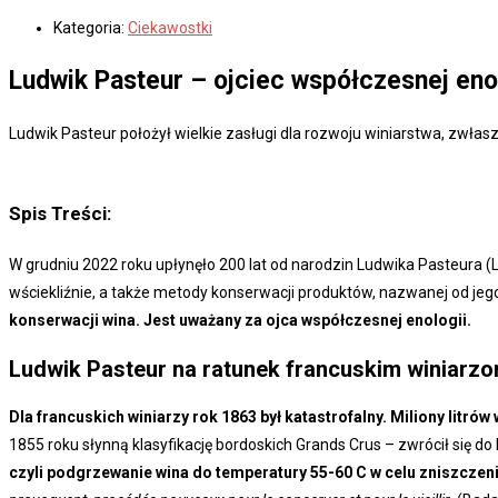
Kategoria:
Ciekawostki
Ludwik Pasteur – ojciec współczesnej eno
Ludwik Pasteur położył wielkie zasługi dla rozwoju winiarstwa, zwłaszc
Spis Treści:
W grudniu 2022 roku upłynęło 200 lat od narodzin Ludwika Pasteura 
wściekliźnie, a także metody konserwacji produktów, nazwanej od je
konserwacji wina. Jest uważany za ojca współczesnej enologii.
Ludwik Pasteur
na ratunek francuskim winiarz
Dla francuskich winiarzy rok 1863 był katastrofalny. Miliony litr
1855 roku słynną klasyfikację bordoskich Grands Crus – zwrócił się do
czyli podgrzewanie wina do temperatury 55-60 C w celu zniszczen