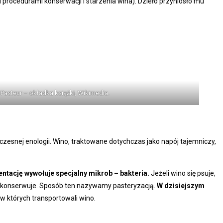
procedurami konserwacji i starzenia wina). Dzieło przyniosło mu
Pasteur – okładka książki, Wikimedia.
łczesnej enologii. Wino, traktowane dotychczas jako napój tajemniczy,
mentację wywołuje specjalny mikrob – bakteria.
Jeżeli wino się psuje,
e konserwuje. Sposób ten nazywamy pasteryzacją.
W dzisiejszym
 w których transportowali wino.