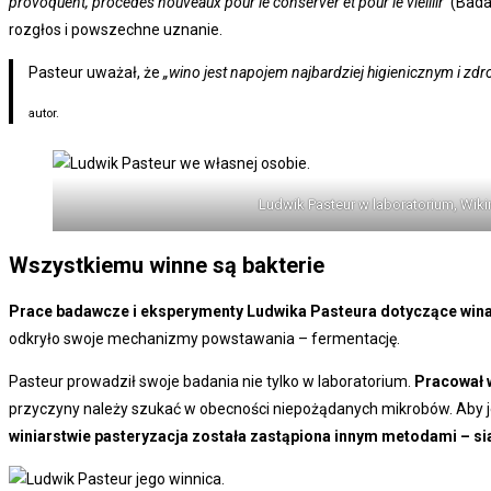
provoquent, procédés nouveaux pour le conserver et pour le vieillir
(Badan
rozgłos i powszechne uznanie.
Pasteur uważał, że
„wino jest napojem najbardziej higienicznym i zdro
autor.
Ludwik Pasteur w laboratorium, Wiki
Wszystkiemu winne są bakterie
Prace badawcze i eksperymenty Ludwika Pasteura dotyczące wina
odkryło swoje mechanizmy powstawania – fermentację.
Pasteur prowadził swoje badania nie tylko w laboratorium.
Pracował w
przyczyny należy szukać w obecności niepożądanych mikrobów. Aby 
winiarstwie pasteryzacja została zastąpiona innym metodami – s