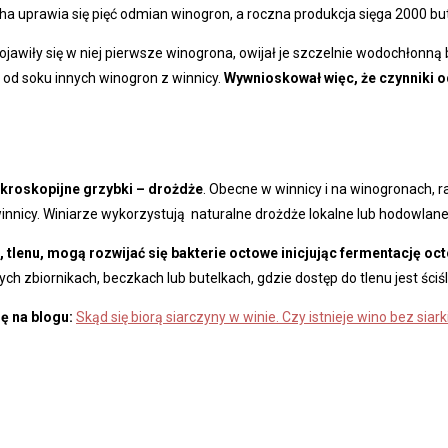
 ha uprawia się pięć odmian winogron, a roczna produkcja sięga 2000 bu
pojawiły się w niej pierwsze winogrona, owijał je szczelnie wodochłonną
od soku innych winogron z winnicy.
Wywnioskował więc, że czynniki o
ikroskopijne grzybki – drożdże
. Obecne w winnicy i na winogronach, 
nicy. Winiarze wykorzystują naturalne drożdże lokalne lub hodowlane. Ni
 tlenu, mogą rozwijać się bakterie octowe inicjując fermentację o
 zbiornikach, beczkach lub butelkach, gdzie dostęp do tlenu jest ściś
ię na blogu:
Skąd się biorą siarczyny w winie. Czy istnieje wino bez siark