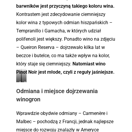
s
o
barwników jest przyczyną takiego koloru wina.
e
z
Kontrastem jest zdecydowanie ciemniejszy
z
A
kolor wina z typowych odmian hiszpańskich –
T
p
Tempranillo i Garnacha, w których udział
o
u
polifenoli jest większy. Ponadto wino na zdjęciu
s
l
k
i
– Queiron Reserva – dojrzewało kilka lat w
a
i
beczce i butelce, co ma także wpływ na kolor,
n
–
który staje się ciemniejszy.
Natomiast wino
i
W
Pinot Noir jest młode, czyli z reguły jaśniejsze.
i
ł
–
o
P
T
W
c
Odmiana i miejsce dojrzewania
i
e
ł
h
n
m
winogron
o
y
o
p
c
.
t
r
Wprawdzie obydwie odmiany – Carmenère i
h
N
a
y
Malbec – pochodzą z Francji, jednak najlepsze
o
n
.
miejsce do rozwoju znalazły w Ameryce
i
i