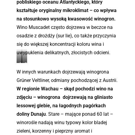
pobliskiego oceanu Atlantyckiego, który
a
.
kształtuje oryginalny mikroklimat – co wpływa
na stosunkowo wysoką kwasowość winogron.
Wino Muscadet często dojrzewa w beczce na
osadzie z drożdży (sur lie), co także przyczynia
się do większej koncentracji koloru wina i
uwypuklenia delikatnych, złocistych odcieni.
M
G
u
r
W innych warunkach dojrzewają winogrona
s
ü
Grüner Veltliner, odmiany pochodzącej z Austrii.
c
n
W regionie Wachau – skąd pochodzi wino na
a
e
zdjęciu – winogrona dojrzewają na gliniasto
d
r
lessowej glebie, na łagodnych pagórkach
e
V
t
e
doliny Dunaju
. Stare – mające ponad 60 lat –
z
l
winorośle nadają winu typowy kolor bladej
D
t
zieleni, korzenny i pieprzny aromat i
o
l