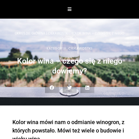
OKRUSZKI:
GŁÓWNA
|
CIEKAWOSTKI
|
KOLOR WINA – CZEGO SIĘ Z NIEGO
DOWIEMY?
KATEGORIA:
CIEKAWOSTKI
Kolor wina – czego się z niego
dowiemy?
Kolor wina mówi nam o odmianie winogron, z
których powstało. Mówi też wiele o budowie i
wieku wina.