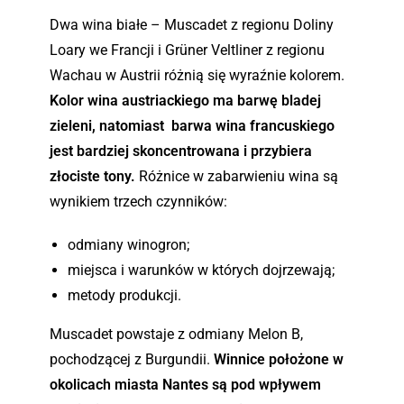
r
z
Dwa wina białe – Muscadet z regionu Doliny
a
t
Loary we Francji i Grüner Veltliner z regionu
v
y
Wachau w Austrii różnią się wyraźnie kolorem.
i
n
z
o
Kolor wina austriackiego ma barwę bladej
K
w
zieleni, natomiast barwa wina francuskiego
a
e
jest bardziej skoncentrowana i przybiera
c
z
złociste tony.
Różnice w zabarwieniu wina są
h
G
wynikiem trzech czynników:
e
r
t
u
odmiany winogron;
i
z
i
j
miejsca i warunków w których dojrzewają;
–
i
metody produkcji.
G
.
r
Muscadet powstaje z odmiany Melon B,
u
pochodzącej z Burgundii.
Winnice położone w
z
okolicach miasta Nantes są pod wpływem
j