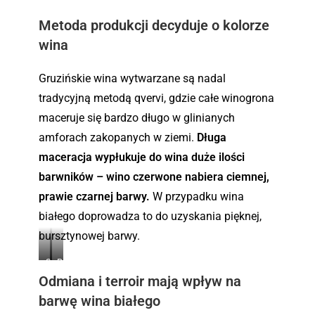
e
–
i
H
.
A
a
i
Metoda produkcji decyduje o kolorze
r
.
s
wina
g
z
e
p
Gruzińskie wina wytwarzane są nadal
n
a
tradycyjną metodą qvervi, gdzie całe winogrona
t
n
y
maceruje się bardzo długo w glinianych
i
n
a
amforach zakopanych w ziemi.
Długa
a
.
maceracja wypłukuje do wina duże ilości
.
barwników – wino czerwone nabiera ciemnej,
prawie czarnej barwy.
W przypadku wina
białego doprowadza to do uzyskania pięknej,
bursztynowej barwy.
S
B
Odmiana i terroir mają wpływ na
a
u
p
r
barwę wina białego
e
s