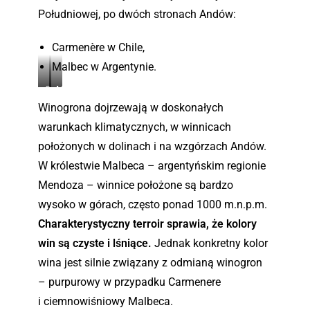
r
l
Południowej, po dwóch stronach Andów:
z
l
N
o
Carmenère w Chile,
e
/
Malbec w Argentynie.
l
G
C
M
s
a
a
a
Winogrona dojrzewają w doskonałych
o
r
r
l
n
n
warunkach klimatycznych, w winnicach
m
b
–
a
położonych w dolinach i na wzgórzach Andów.
e
e
N
c
W królestwie Malbeca – argentyńskim regionie
n
c
o
h
Mendoza – winnice położone są bardzo
e
z
w
a
r
M
wysoko w górach, często ponad 1000 m.n.p.m.
a
z
e
e
Z
R
Charakterystyczny terroir sprawia, że kolory
z
n
e
i
win są czyste i lśniące.
Jednak konkretny kolor
C
d
l
o
wina jest silnie związany z odmianą winogron
h
o
a
j
i
z
– purpurowy w przypadku Carmenere
n
a
l
y
d
–
i ciemnowiśniowy Malbeca.