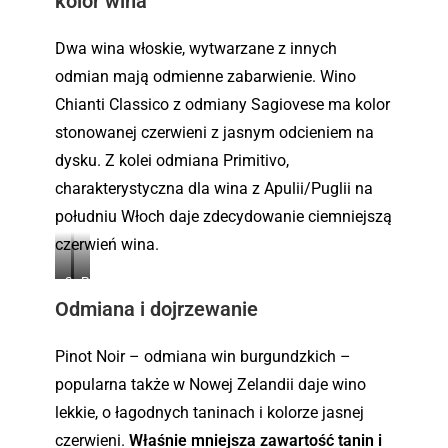
kolor wina
Dwa wina włoskie, wytwarzane z innych
odmian mają odmienne zabarwienie. Wino
Chianti Classico z odmiany Sagiovese ma kolor
stonowanej czerwieni z jasnym odcieniem na
dysku. Z kolei odmiana Primitivo,
charakterystyczna dla wina z Apulii/Puglii na
południu Włoch daje zdecydowanie ciemniejszą
czerwień wina.
S
P
Odmiana i dojrzewanie
a
r
n
i
g
m
Pinot Noir – odmiana win burgundzkich –
i
i
popularna także w Nowej Zelandii daje wino
o
t
lekkie, o łagodnych taninach i kolorze jasnej
v
i
czerwieni.
Właśnie mniejsza zawartość tanin i
e
v