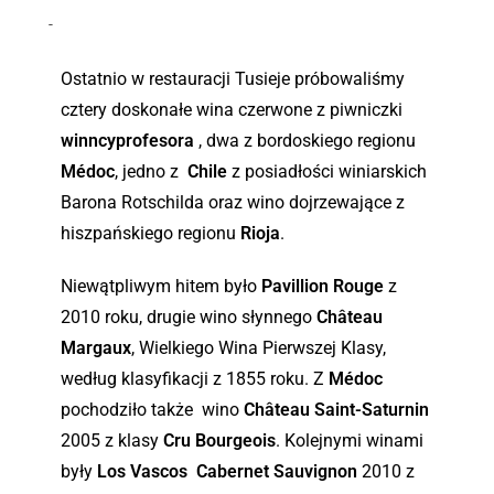
-
Ostatnio w restauracji Tusieje próbowaliśmy
cztery doskonałe wina czerwone z piwniczki
winncyprofesora
, dwa z bordoskiego regionu
Médoc
, jedno z
Chile
z posiadłości winiarskich
Barona Rotschilda oraz wino dojrzewające z
hiszpańskiego regionu
Rioja
.
Niewątpliwym hitem było
Pavillion Rouge
z
2010 roku, drugie wino słynnego
Château
Margaux
, Wielkiego Wina Pierwszej Klasy,
według klasyfikacji z 1855 roku. Z
Médoc
pochodziło także wino
Château Saint-Saturnin
2005 z klasy
Cru Bourgeois
. Kolejnymi winami
były
Los Vascos Cabernet Sauvignon
2010 z