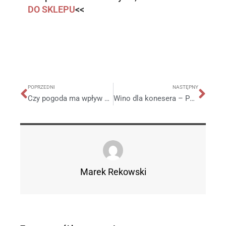
DO SKLEPU
<<
POPRZEDNI
NASTĘPNY
Czy pogoda ma wpływ na degustację wina? – zapytaj winnicęprofesora
Wino dla konesera – Pago Florentino
Marek Rekowski