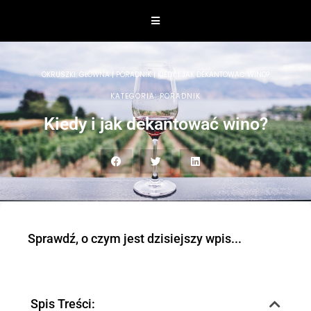
OKRUSZKI:
GŁÓWNA
|
PORADNIK
|
KIEDY I JAK DEKANTOWAĆ WINO?
KATEGORIA:
PORADNIK
Kiedy i jak dekantować wino?
Sprawdź, o czym jest dzisiejszy wpis...
Spis Treści: