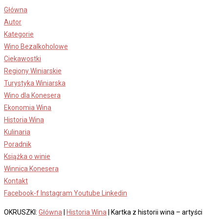
Skip
Główna
to
Autor
content
Kategorie
Wino Bezalkoholowe
Ciekawostki
Regiony Winiarskie
Turystyka Winiarska
Wino dla Konesera
Ekonomia Wina
Historia Wina
Kulinaria
Poradnik
Książka o winie
Winnica Konesera
Kontakt
Facebook-f
Instagram
Youtube
Linkedin
OKRUSZKI:
Główna
|
Historia Wina
|
Kartka z historii wina – artyści