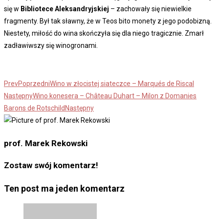
się w
Bibliotece Aleksandryjskiej
– zachowały się niewielkie
fragmenty. Był tak sławny, że w Teos bito monety z jego podobizną.
Niestety, miłość do wina skończyła się dla niego tragicznie. Zmarł
zadławiwszy się winogronami.
Prev
Poprzedni
Wino w złocistej siateczce – Marqués de Riscal
Następny
Wino konesera – Château Duhart – Milon z Domanies
Barons de Rotschild
Następny
prof. Marek Rekowski
Zostaw swój komentarz!
Ten post ma jeden komentarz