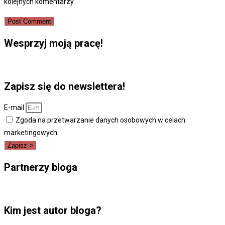
kolejnych komentarzy.
to
to
URL
comment
comment
(optional)
Wesprzyj moją pracę!
Zapisz się do newslettera!
E-mail
Zgoda na przetwarzanie danych osobowych w celach
marketingowych.
Zapisz >
Partnerzy bloga
Kim jest autor bloga?