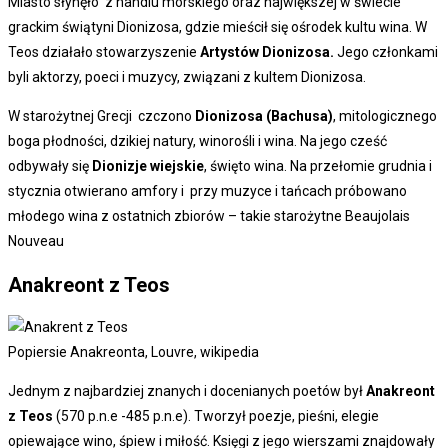
Miasto słynęło z handlu morskiego oraz największej w świecie
grackim świątyni Dionizosa, gdzie mieścił się ośrodek kultu wina. W
Teos działało stowarzyszenie
Artystów Dionizosa.
Jego członkami
byli aktorzy, poeci i muzycy, związani z kultem Dionizosa.
W starożytnej Grecji czczono
Dionizosa (Bachusa)
, mitologicznego
boga płodności, dzikiej natury, winorośli i wina. Na jego cześć
odbywały się
Dionizje wiejskie
, święto wina. Na przełomie grudnia i
stycznia otwierano amfory i przy muzyce i tańcach próbowano
młodego wina z ostatnich zbiorów – takie starożytne Beaujolais
Nouveau
Anakreont z Teos
Popiersie Anakreonta, Louvre, wikipedia
Jednym z najbardziej znanych i docenianych poetów był
Anakreont
z Teos
(570 p.n.e -485 p.n.e). Tworzył poezje, pieśni, elegie
opiewające wino, śpiew i miłość. Księgi z jego wierszami znajdowały