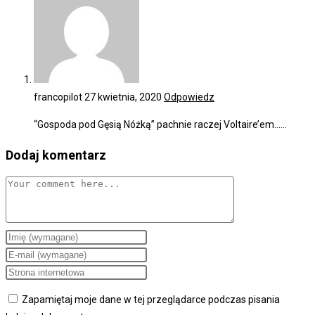
francopilot
27 kwietnia, 2020
Odpowiedz
“Gospoda pod Gęsią Nóżką” pachnie raczej Voltaire’em……
Dodaj komentarz
Comment
Enter
your
Enter
name
your
Enter
or
email
your
Zapamiętaj moje dane w tej przeglądarce podczas pisania
username
address
website