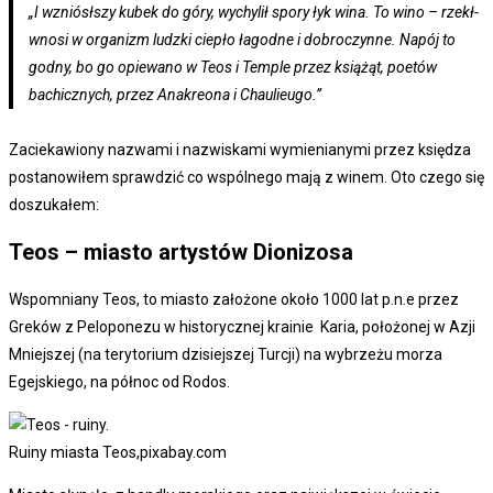
„I wzniósłszy kubek do góry, wychylił spory łyk wina. To wino – rzekł-
wnosi w organizm ludzki ciepło łagodne i dobroczynne. Napój to
godny, bo go opiewano w Teos i Temple przez książąt, poetów
bachicznych, przez Anakreona i Chaulieugo.”
Zaciekawiony nazwami i nazwiskami wymienianymi przez księdza
postanowiłem sprawdzić co wspólnego mają z winem. Oto czego się
doszukałem:
Teos – miasto artystów Dionizosa
Wspomniany Teos, to miasto założone około 1000 lat p.n.e przez
Greków z Peloponezu w historycznej krainie Karia, położonej w Azji
Mniejszej (na terytorium dzisiejszej Turcji) na wybrzeżu morza
Egejskiego, na północ od Rodos.
Ruiny miasta Teos,pixabay.com