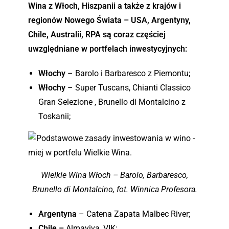
Wina z Włoch, Hiszpanii a także z krajów i
regionów Nowego Świata – USA, Argentyny,
Chile, Australii, RPA są coraz częściej
uwzględniane w portfelach inwestycyjnych:
Włochy
– Barolo i Barbaresco z Piemontu;
Włochy
– Super Tuscans, Chianti Classico
Gran Selezione , Brunello di Montalcino z
Toskanii;
Wielkie Wina Włoch – Barolo, Barbaresco,
Brunello di Montalcino, fot. Winnica Profesora.
Argentyna
– Catena Zapata Malbec River;
Chile –
Almaviva, VIK;