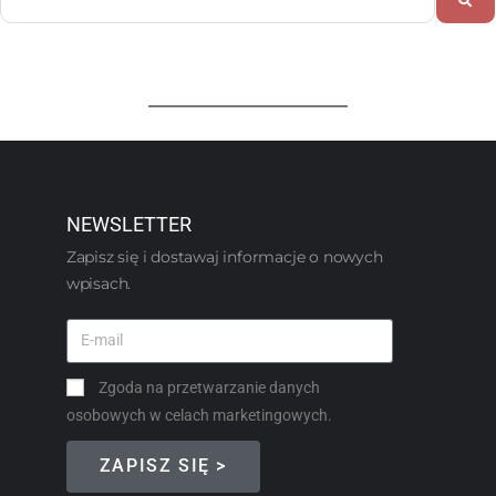
NEWSLETTER
Zapisz się i dostawaj informacje o nowych
wpisach.
Zgoda na przetwarzanie danych
osobowych w celach marketingowych.
ZAPISZ SIĘ >