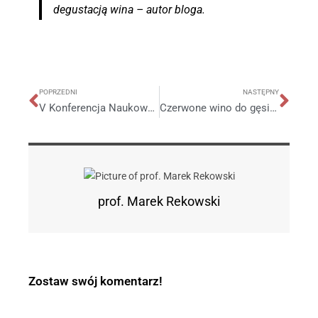
degustacją wina – autor bloga.
POPRZEDNI
NASTĘPNY
V Konferencja Naukowa z cyklu „Inwestycje Alternatywne”
Czerwone wino do gęsiny, słodkie do rogali świętomarcińskich
prof. Marek Rekowski
Zostaw swój komentarz!