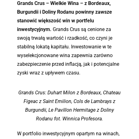
Grands Crus – Wielkie Wina – z Bordeaux,
Burgundii i Doliny Rodanu powinny zawsze
stanowić większość win w portfelu
inwestycyjnym.
Grands Crus są cenione za
swoją trwałą wartość i rzadkość, co czyni je
stabilną lokatą kapitału. Inwestowanie w te
wyselekcjonowane wina zapewnia zarówno
zabezpieczenie przed inflacją, jak i potencjalne
zyski wraz z upływem czasu.
Grands Crus: Duhart Milon z Bordeaux, Chateau
Figeac z Saint Emilion, Cols de Lambrays z
Burgundii, Le Pavillon Hermitage z Doliny
Rodanu fot. Winnica Profesora.
W portfolio inwestycyjnym opartym na winach,