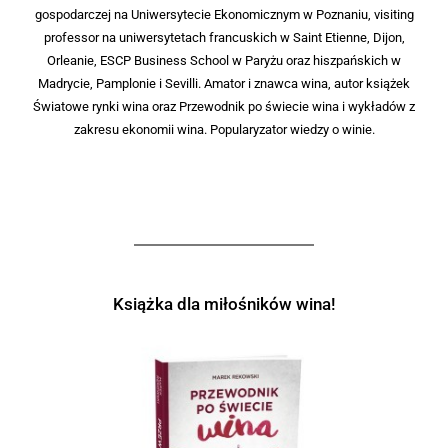
gospodarczej na Uniwersytecie Ekonomicznym w Poznaniu, visiting
professor na uniwersytetach francuskich w Saint Etienne, Dijon,
Orleanie, ESCP Business School w Paryżu oraz hiszpańskich w
Madrycie, Pamplonie i Sevilli. Amator i znawca wina, autor książek
Światowe rynki wina oraz Przewodnik po świecie wina i wykładów z
zakresu ekonomii wina. Popularyzator wiedzy o winie.
Książka dla miłośników wina!