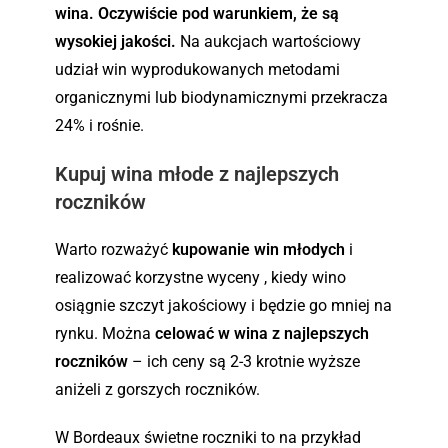
wina. Oczywiście pod warunkiem, że są
wysokiej jakości.
Na aukcjach wartościowy
udział win wyprodukowanych metodami
organicznymi lub biodynamicznymi przekracza
24% i rośnie.
Kupuj wina młode z najlepszych
roczników
Warto rozważyć
kupowanie win młodych
i
realizować korzystne wyceny , kiedy wino
osiągnie szczyt jakościowy i będzie go mniej na
rynku. Można
celować w wina z najlepszych
roczników
– ich ceny są 2-3 krotnie wyższe
aniżeli z gorszych roczników.
W Bordeaux świetne roczniki to na przykład