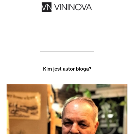
Kim jest autor bloga?