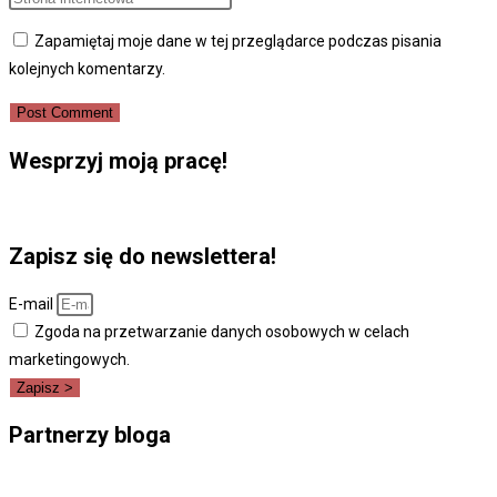
or
email
your
Zapamiętaj moje dane w tej przeglądarce podczas pisania
username
address
website
kolejnych komentarzy.
to
to
URL
comment
comment
(optional)
Wesprzyj moją pracę!
Zapisz się do newslettera!
E-mail
Zgoda na przetwarzanie danych osobowych w celach
marketingowych.
Zapisz >
Partnerzy bloga