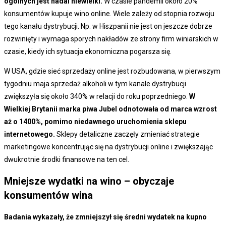
ogólnych jest nadal niewielki.
W czasie pandemii około 20%
konsumentów kupuje wino online. Wiele zależy od stopnia rozwoju
tego kanału dystrybucji. Np. w Hiszpanii nie jest on jeszcze dobrze
rozwinięty i wymaga sporych nakładów ze strony firm winiarskich w
czasie, kiedy ich sytuacja ekonomiczna pogarsza się.
W USA, gdzie sieć sprzedaży online jest rozbudowana, w pierwszym
tygodniu maja sprzedaż alkoholi w tym kanale dystrybucji
zwiększyła się około 340% w relacji do roku poprzedniego.
W
Wielkiej Brytanii marka piwa Jubel odnotowała od marca wzrost
aż o 1400%, pomimo niedawnego uruchomienia sklepu
internetowego.
Sklepy detaliczne zaczęły zmieniać strategie
marketingowe koncentrując się na dystrybucji online i zwiększając
dwukrotnie środki finansowe na ten cel.
Mniejsze wydatki na wino
– obyczaje
konsumentów wina
Badania wykazały, że zmniejszył się średni wydatek na kupno