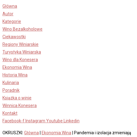
Skip
Główna
to
Autor
content
Kategorie
Wino Bezalkoholowe
Ciekawostki
Regiony Winiarskie
Turystyka Winiarska
Wino dla Konesera
Ekonomia Wina
Historia Wina
Kulinaria
Poradnik
Książka o winie
Winnica Konesera
Kontakt
Facebook-f
Instagram
Youtube
Linkedin
OKRUSZKI:
Główna
|
Ekonomia Wina
|
Pandemia i izolacja zmieniają