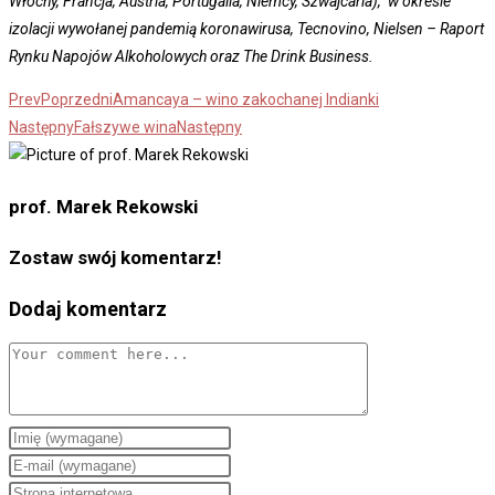
Włochy, Francja, Austria, Portugalia, Niemcy, Szwajcaria), w okresie
izolacji wywołanej pandemią koronawirusa, Tecnovino, Nielsen – Raport
Rynku Napojów Alkoholowych oraz The Drink Business.
Prev
Poprzedni
Amancaya – wino zakochanej Indianki
Następny
Fałszywe wina
Następny
prof. Marek Rekowski
Zostaw swój komentarz!
Dodaj komentarz
Comment
Enter
your
Enter
name
your
Enter