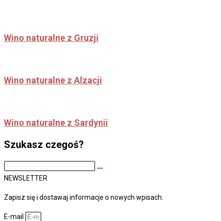
Wino naturalne z Gruzji
Wino naturalne z Alzacji
Wino naturalne z Sardynii
Szukasz czegoś?
Search
this
NEWSLETTER
site
Zapisz się i dostawaj informacje o nowych wpisach.
E-mail