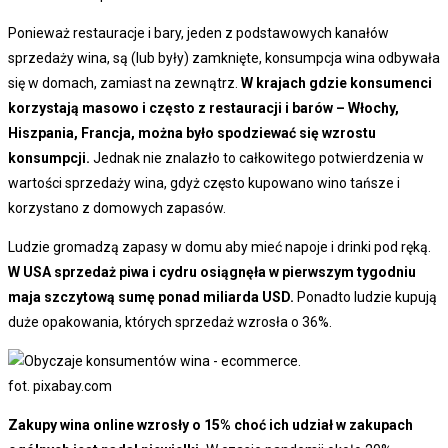
Ponieważ restauracje i bary, jeden z podstawowych kanałów
sprzedaży wina, są (lub były) zamknięte, konsumpcja wina odbywała
się w domach, zamiast na zewnątrz.
W krajach gdzie konsumenci
korzystają masowo i często z restauracji i barów – Włochy,
Hiszpania, Francja, można było spodziewać się wzrostu
konsumpcji.
Jednak nie znalazło to całkowitego potwierdzenia w
wartości sprzedaży wina, gdyż często kupowano wino tańsze i
korzystano z domowych zapasów.
Ludzie gromadzą zapasy w domu aby mieć napoje i drinki pod ręką.
W USA sprzedaż piwa i cydru osiągnęła w pierwszym tygodniu
maja szczytową sumę ponad miliarda USD.
Ponadto ludzie kupują
duże opakowania, których sprzedaż wzrosła o 36%.
fot. pixabay.com
Zakupy wina online wzrosły o 15% choć ich udział w zakupach