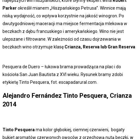
najlepszych win hiszpańskich, które słynny ekspert wina
Robert
Parker
określił mianem „Hiszpańskiego Petrusa”. Winnice mają
niską wydajność, co wpływa korzystnie na jakość winogron. Po
dwutygodniowej maceracji ma miejsce fermentacja mlekowa w
beczkach z dębu francuskiego i amerykańskiego. Wino nie jest
ulepszane i filtrowane. W zależności od czasu dojrzewania w
beczkach wino otrzymuje klasę
Crianza, Reserva lub Gran Reserva
Pesquera de Duero – łukowa brama prowadząca na plac i do
kościoła San Juan Bautista z XVI wieku. Rysunek bramy zdobi
etykietę Tinto Pesquera, fot. escapadarural.com.
Alejandro Fernández Tinto Pesquera, Crianza
2014
Tinto Pesquera
ma kolor głębokiej, ciemnej czerwieni, bogaty
bukiet aromatów czerwonych owoców z orzechową nutą beczki, w