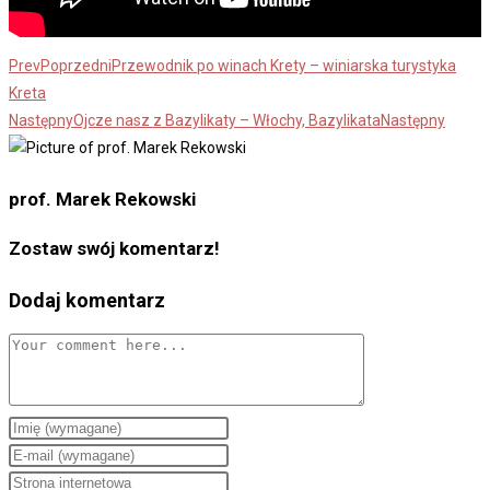
Prev
Poprzedni
Przewodnik po winach Krety – winiarska turystyka
Kreta
Następny
Ojcze nasz z Bazylikaty – Włochy, Bazylikata
Następny
prof. Marek Rekowski
Zostaw swój komentarz!
Dodaj komentarz
Comment
Enter
your
Enter
name
your
Enter