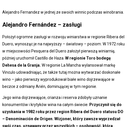
Alejandro Fernandez w jednej ze swoich winnic podczas winobrania.
Alejandro Fernández – zasługi
Położył ogromne zasługi w rozwoju winiarstwa w regionie Ribera del
Duero, wynosząc je na najwyższy – światowy – poziom. W 1972 roku
w miejscowości Pesquera del Duero założył pierwszą winiarnię,
później uruchomił Castillo de Haza.
W regionie Toro bodegę
Dehesa de la Granja.
W regionie La Mancha wylansował markę
Vinculo udowadniając, że także tutaj można wytwarzać doskonałe
wino – jako pierwszy wyprodukował białe wino dojrzewające w
beczce z odmiany Arién, dominującej w tym regionie.
Jego wina dojrzewające, crianza i reserva zdobyły uznanie
konsumentów i krytyków wina na całym świecie.
Przyczynił się do
uzyskania w 1982 roku przez region Ribera del Duero statusu DO
– Denominación de Origen.
Wizjoner, który zawsze wyprzedzał
swój czas, uznawany przez wszystkich – osobowość, która