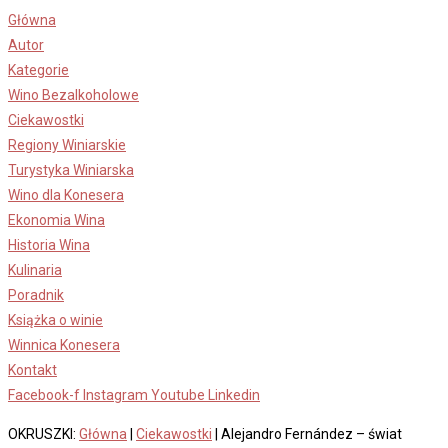
Skip
Główna
to
Autor
content
Kategorie
Wino Bezalkoholowe
Ciekawostki
Regiony Winiarskie
Turystyka Winiarska
Wino dla Konesera
Ekonomia Wina
Historia Wina
Kulinaria
Poradnik
Książka o winie
Winnica Konesera
Kontakt
Facebook-f
Instagram
Youtube
Linkedin
OKRUSZKI:
Główna
|
Ciekawostki
|
Alejandro Fernández – świat