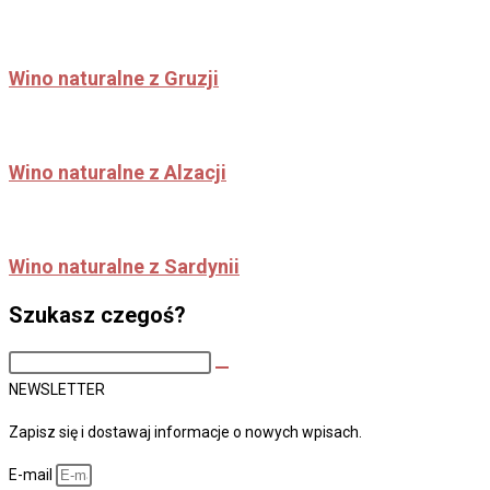
Wino naturalne z Gruzji
Wino naturalne z Alzacji
Wino naturalne z Sardynii
Szukasz czegoś?
Search
this
NEWSLETTER
site
Zapisz się i dostawaj informacje o nowych wpisach.
E-mail