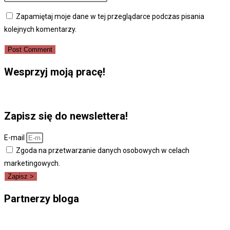
or
email
your
Zapamiętaj moje dane w tej przeglądarce podczas pisania
username
address
website
kolejnych komentarzy.
to
to
URL
comment
comment
(optional)
Wesprzyj moją pracę!
Zapisz się do newslettera!
E-mail
Zgoda na przetwarzanie danych osobowych w celach
marketingowych.
Zapisz >
Partnerzy bloga